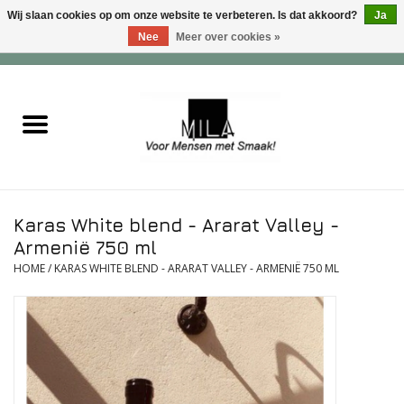
Wij slaan cookies op om onze website te verbeteren. Is dat akkoord?
Ja
Nee
Meer over cookies »
0 Artikelen - €0,00
Home
Zoet
Hartig
Karas White blend - Ararat Valley -
Verwenfeesten
Armenië 750 ml
HOME
/
KARAS WHITE BLEND - ARARAT VALLEY - ARMENIË 750 ML
suiker - , lactose - en glutenvrij
Roomijs & gebak
Dranken