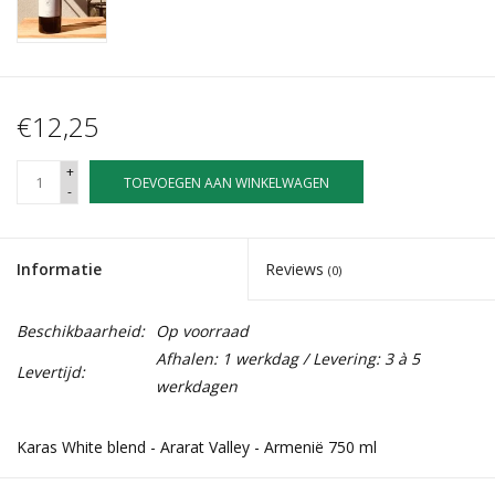
€12,25
+
TOEVOEGEN AAN WINKELWAGEN
-
Informatie
Reviews
(0)
Beschikbaarheid:
Op voorraad
Afhalen: 1 werkdag / Levering: 3 à 5
Levertijd:
werkdagen
Karas White blend - Ararat Valley - Armenië 750 ml
Elegant en mineraal . Licht fruitig , subtiel eneen leuke afdronk