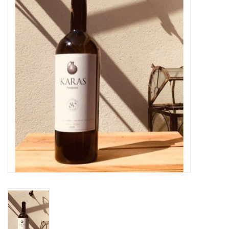
OUTLET ! Geboorte,
huwelijk, communie,
lentefeest, ...
MOEDERDAG 2026
Onze website