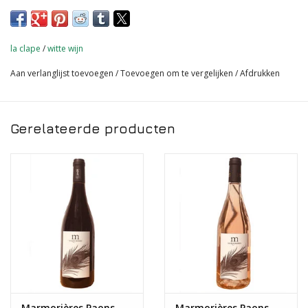
40 % Chardonnay, 50 % kangun en 10 % viognier
ideaal bij asperges, salades, vis, schaal en schelpdieren en kip.
la clape
/
witte wijn
Aan verlanglijst toevoegen
/
Toevoegen om te vergelijken
/
Afdrukken
Gerelateerde producten
Marmorières Paons
Marmorières Paons