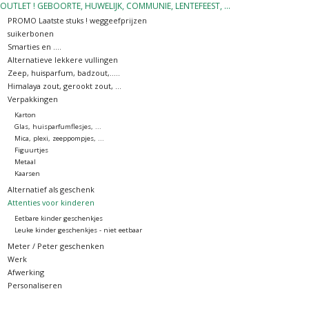
OUTLET ! GEBOORTE, HUWELIJK, COMMUNIE, LENTEFEEST, ...
PROMO Laatste stuks ! weggeefprijzen
OUTLET ! Geboorte,
suikerbonen
huwelijk, communie,
Smarties en ....
Alternatieve lekkere vullingen
lentefeest, ...
Zeep, huisparfum, badzout,.....
Himalaya zout, gerookt zout, ...
Verpakkingen
MOEDERDAG 2026
Karton
Glas, huisparfumflesjes, ...
Mica, plexi, zeeppompjes, ...
Onze website
Figuurtjes
Metaal
Kaarsen
Alternatief als geschenk
Attenties voor kinderen
Eetbare kinder geschenkjes
Leuke kinder geschenkjes - niet eetbaar
Meter / Peter geschenken
Werk
Afwerking
Personaliseren