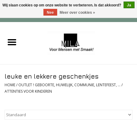
Wij slaan cookies op om onze website te verbeteren. Is dat akkoord?
Ja
Nee
Meer over cookies »
0 Artikelen - €0,00
Home
Zoet
Hartig
leuke en lekkere geschenkjes
Verwenfeesten
HOME
/
OUTLET ! GEBOORTE, HUWELIJK, COMMUNIE, LENTEFEEST, ...
/
ATTENTIES VOOR KINDEREN
suiker - , lactose - en glutenvrij
Roomijs & gebak
Dranken