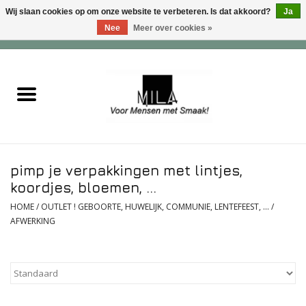
Wij slaan cookies op om onze website te verbeteren. Is dat akkoord?
Ja
Nee
Meer over cookies »
0 Artikelen - €0,00
Home
Zoet
Hartig
pimp je verpakkingen met lintjes,
Verwenfeesten
koordjes, bloemen, ...
HOME
/
OUTLET ! GEBOORTE, HUWELIJK, COMMUNIE, LENTEFEEST, ...
/
suiker - , lactose - en glutenvrij
AFWERKING
Roomijs & gebak
Dranken