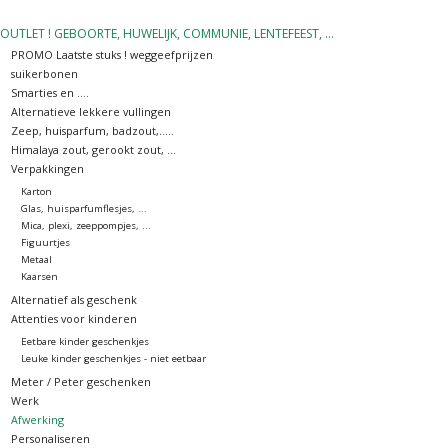
OUTLET ! GEBOORTE, HUWELIJK, COMMUNIE, LENTEFEEST, ...
OUTLET ! Geboorte,
PROMO Laatste stuks ! weggeefprijzen
huwelijk, communie,
suikerbonen
lentefeest, ...
Smarties en ....
Alternatieve lekkere vullingen
Zeep, huisparfum, badzout,.....
MOEDERDAG 2026
Himalaya zout, gerookt zout, ...
Verpakkingen
Karton
Onze website
Glas, huisparfumflesjes, ...
Mica, plexi, zeeppompjes, ...
Figuurtjes
Metaal
Kaarsen
Alternatief als geschenk
Attenties voor kinderen
Eetbare kinder geschenkjes
Leuke kinder geschenkjes - niet eetbaar
Meter / Peter geschenken
Werk
Afwerking
Personaliseren