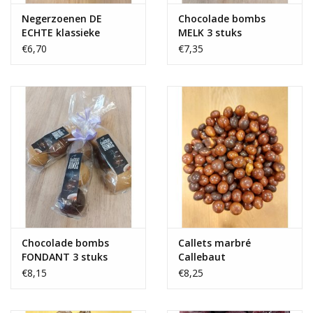
Negerzoenen DE
Chocolade bombs
ECHTE klassieke
MELK 3 stuks
smaak
€6,70
€7,35
Chocolade bombs
Callets marbré
FONDANT 3 stuks
Callebaut
€8,15
€8,25