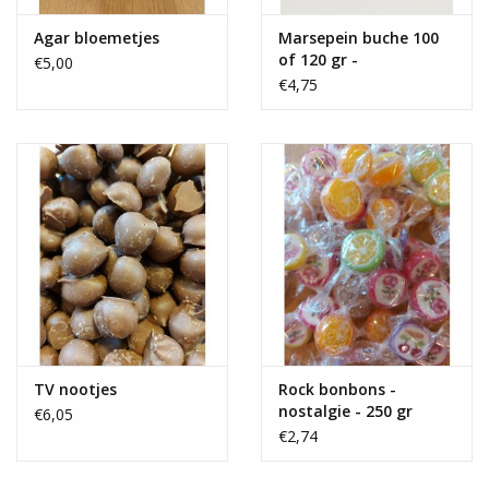
Agar bloemetjes
Marsepein buche 100
of 120 gr -
€5,00
verschillende smaken
€4,75
TV nootjes
Rock bonbons -
nostalgie - 250 gr
€6,05
€2,74