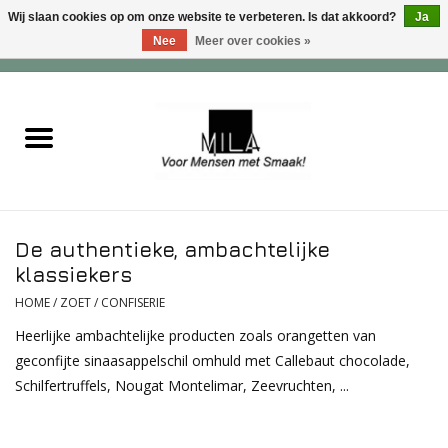
Wij slaan cookies op om onze website te verbeteren. Is dat akkoord?
Ja
Nee
Meer over cookies »
0 Artikelen - €0,00
Home
Zoet
Hartig
De authentieke, ambachtelijke
Verwenfeesten
klassiekers
HOME
/
ZOET
/
CONFISERIE
suiker - , lactose - en glutenvrij
Heerlijke ambachtelijke producten zoals orangetten van
geconfijte sinaasappelschil omhuld met Callebaut chocolade,
Roomijs & gebak
Schilfertruffels, Nougat Montelimar, Zeevruchten, ...
Dranken