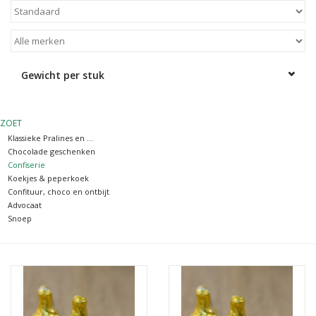
OUTLET ! Geboorte,
huwelijk, communie,
lentefeest, ...
Gewicht per stuk
MOEDERDAG 2026
ZOET
Klassieke Pralines en ...
Onze website
Chocolade geschenken
Confiserie
Koekjes & peperkoek
Confituur, choco en ontbijt
Advocaat
Snoep