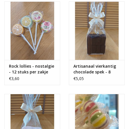
Rock lollies - nostalgie
Artisanaal vierkantig
- 12 stuks per zakje
chocolade spek - 8
stuks
€3,60
€5,05