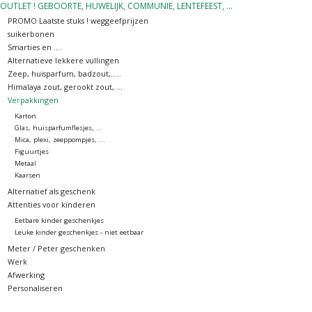
OUTLET ! GEBOORTE, HUWELIJK, COMMUNIE, LENTEFEEST, ...
PROMO Laatste stuks ! weggeefprijzen
OUTLET ! Geboorte,
suikerbonen
huwelijk, communie,
Smarties en ....
Alternatieve lekkere vullingen
lentefeest, ...
Zeep, huisparfum, badzout,.....
Himalaya zout, gerookt zout, ...
Verpakkingen
MOEDERDAG 2026
Karton
Glas, huisparfumflesjes, ...
Mica, plexi, zeeppompjes, ...
Onze website
Figuurtjes
Metaal
Kaarsen
Alternatief als geschenk
Attenties voor kinderen
Eetbare kinder geschenkjes
Leuke kinder geschenkjes - niet eetbaar
Meter / Peter geschenken
Werk
Afwerking
Personaliseren