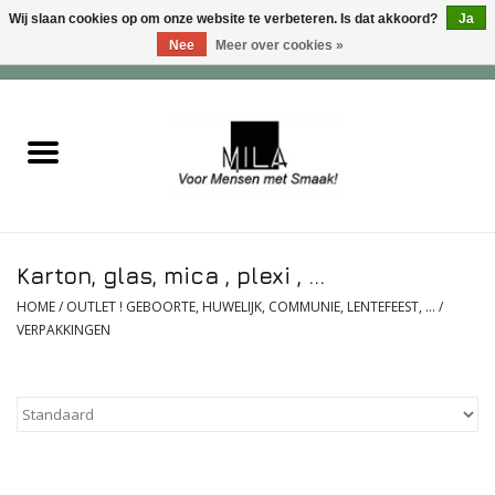
Wij slaan cookies op om onze website te verbeteren. Is dat akkoord?
Ja
Nee
Meer over cookies »
0 Artikelen - €0,00
Home
Zoet
Hartig
Karton, glas, mica , plexi , ...
Verwenfeesten
HOME
/
OUTLET ! GEBOORTE, HUWELIJK, COMMUNIE, LENTEFEEST, ...
/
VERPAKKINGEN
suiker - , lactose - en glutenvrij
Roomijs & gebak
Dranken