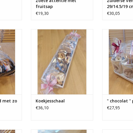
Zoete attentie met
Zuiderse Ve
fruitsap
29/14.5/19 c
€19,30
€30,05
t zo veel
Koekjesschaal gevuld met 7
" chocolat " pak
 peperkoek,
soorten artisanale koekjes - 7 x
koekjes e
t, ..
125 gr
TOEVOEGEN AA
NKELWAGEN
TOEVOEGEN AAN WINKELWAGEN
 met zo
Koekjesschaal
" chocolat "
€36,10
€27,95
t wijn en
Paperclipdoosje met snoepen
Houten lat 