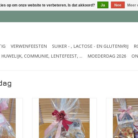
kies op om onze website te verbeteren. Is dat akkoord?
Ja
Nee
Meer 
TIG
VERWENFEESTEN
SUIKER - , LACTOSE - EN GLUTENVRIJ
R
HUWELIJK, COMMUNIE, LENTEFEEST, ...
MOEDERDAG 2026
ON
dag
et
Kleine geschenkenmand - hartig
Grote geschenk
advocaat De
en zoet !
en z
chocolade
pasta, pastasaus, artisanale
pasta, pastas
koekjes, advocaat, confituur,
koekjes, advoc
NKELWAGEN
paté, honing, ...
paté, ho
TOEVOEGEN AAN WINKELWAGEN
TOEVOEGEN AA