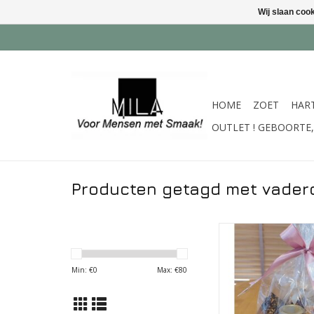
Wij slaan coo
HOME
ZOET
HAR
OUTLET ! GEBOORTE, 
Producten getagd met vader
Koekjes pakk
artisanale koekjes, 
Klok, crackers met 
Min: €
0
Max: €
80
TOEVOEGEN AAN WI