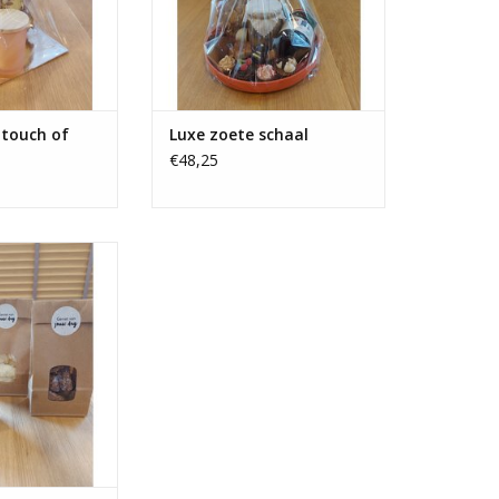
 touch of
Luxe zoete schaal
€48,25
 , te verkrijgen in
ndant of assorti
ffels
N WINKELWAGEN