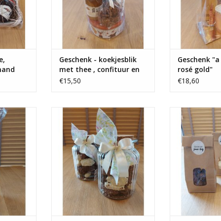
e,
Geschenk - koekjesblik
Geschenk "a
mand
met thee , confituur en
rosé gold"
flake rotsjes
€15,50
€18,60
en kids-
Geribbelde snoeppot , deksel in
Eco zakje truffels
snoeppot
kurk, met truffels gevuld
melk , wit, fo
tru
NKELWAGEN
TOEVOEGEN AAN WINKELWAGEN
TOEVOEGEN AA