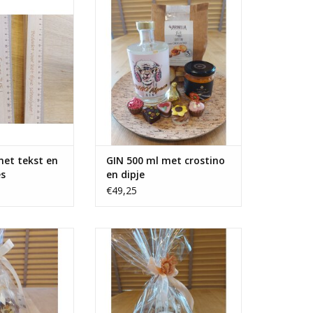
spekjes
TOEVOEGEN AAN WINKELWAGEN
met tekst en
GIN 500 ml met crostino
s
en dipje
€49,25
ch of rosé gold"
Luxe zoete schaal met advocaat,
nougat, artisanale koekjes,
N WINKELWAGEN
negerzoen,.....
TOEVOEGEN AAN WINKELWAGEN