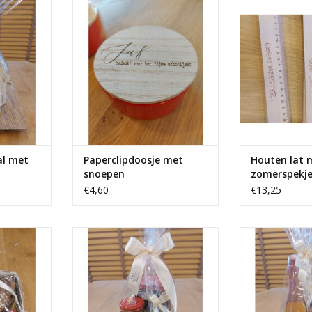
ode wijn,
zomer
ette, ..
NKELWAGEN
al met
Paperclipdoosje met
Houten lat 
snoepen
zomerspekje
€4,60
€13,25
, stoffen
Geschenk - koekjesblik met thee ,
Geschenk "a tou
eperkoek,
confituur en flake rotsjes
TOEVOEGEN AA
 , ...
TOEVOEGEN AAN WINKELWAGEN