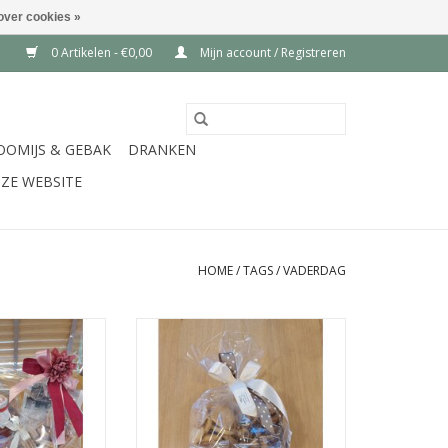
over cookies »
0 Artikelen - €0,00
Mijn account / Registreren
OOMIJS & GEBAK
DRANKEN
ZE WEBSITE
HOME
/
TAGS
/
VADERDAG
enmand - hartig
Koekjespakket
oet !
TOEVOEGEN AAN WINKELWAGEN
aus, artisanale
aat, confituur,
ning, ...
N WINKELWAGEN