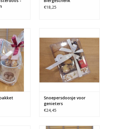
nsterdoos -
Biergeschenk
m
€18,25
ket met bubbels ,
Snoepersdoosje voor genieters
n pralines
met koekjes, kerstchocolaatjes,
nougat, ...
N WINKELWAGEN
 pakket
Snoepersdoosje voor
genieters
€24,45
met tekst en
GIN 500 ml met crostino en dipje