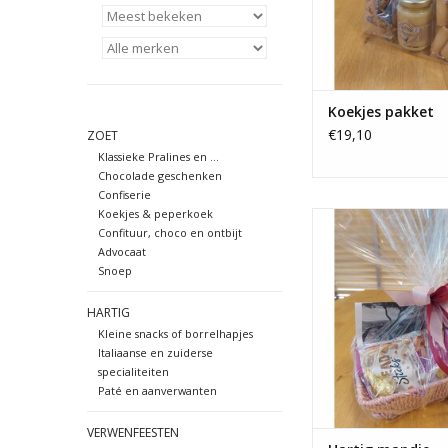
Koekjes pakket
€19,10
ZOET
Klassieke Pralines en ...
Chocolade geschenken
Confiserie
Koekjes & peperkoek
Hartig mandje 
Confituur, choco en ontbijt
paté, pasta, saus, bre
Advocaat
advocaat flesje
Snoep
TOEVOEGEN AAN WI
HARTIG
Kleine snacks of borrelhapjes
Italiaanse en zuiderse
specialiteiten
Paté en aanverwanten
VERWENFEESTEN