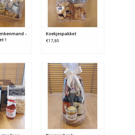
henkenmand -
Koekjespakket
et !
€17,80
ensterdoos -
Biergeschenk
met pastaa, rode
TOEVOEGEN AAN WINKELWAGEN
, tapenade, ....
N WINKELWAGEN