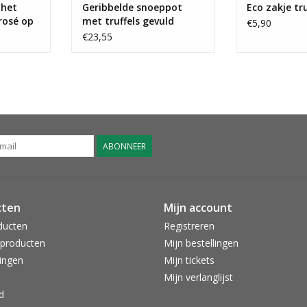
 het
Geribbelde snoeppot
Eco zakje tru
rosé op
met truffels gevuld
€5,90
€23,55
ABONNEER
cten
Mijn account
ducten
Registreren
producten
Mijn bestellingen
ingen
Mijn tickets
Mijn verlanglijst
d