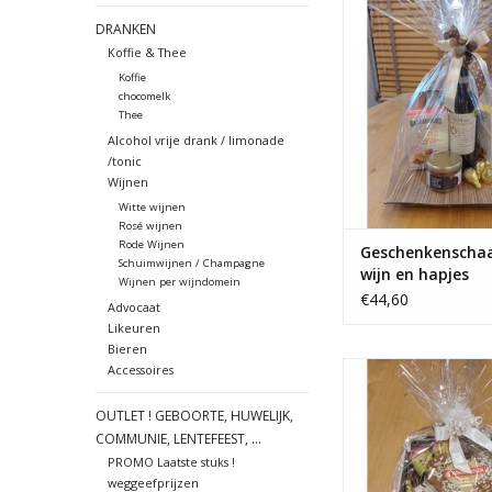
hapjes , La Pruina r
DRANKEN
kaaskoekjes, brusch
Koffie & Thee
TOEVOEGEN AAN WI
Koffie
chocomelk
Thee
Alcohol vrije drank / limonade
/tonic
Wijnen
Witte wijnen
Rosé wijnen
Rode Wijnen
Geschenkenscha
Schuimwijnen / Champagne
wijn en hapjes
Wijnen per wijndomein
€44,60
Advocaat
Likeuren
Bieren
Hartelijke, lekkere
Accessoires
pistoletmand met p
stroop, advocaat
OUTLET ! GEBOORTE, HUWELIJK,
COMMUNIE, LENTEFEEST, ...
PROMO Laatste stuks !
weggeefprijzen