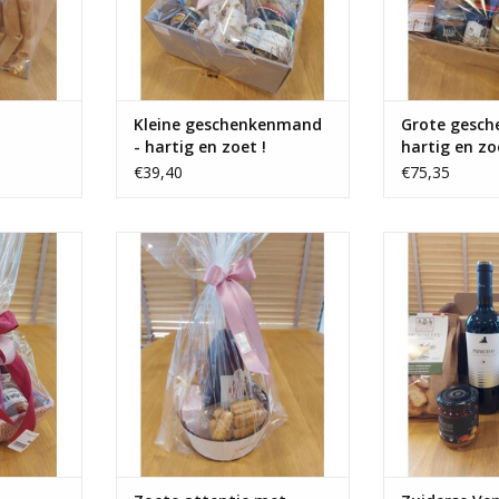
Kleine geschenkenmand
Grote gesc
- hartig en zoet !
hartig en zo
€39,40
€75,35
met ;
Zoete attentie in een leuk
Zuiderse V
ad sticks ,
kartonnen mandje met;
29/14.5/19 cm 
, ..
fruitsap Van Kempen 75 ml ,
wijn uit Puglia
artisanaal roos/ wit spek,
NKELWAGEN
TOEVOEGEN AA
artisanale koekjes, crackers met
chcolade, ..
TOEVOEGEN AAN WINKELWAGEN