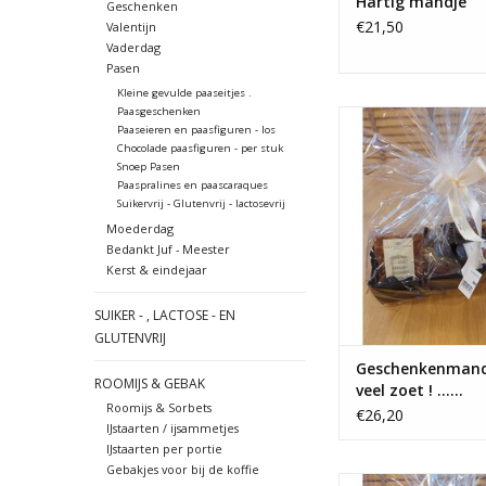
Hartig mandje
Geschenken
€21,50
Valentijn
Vaderdag
Pasen
Kleine gevulde paaseitjes .
Paasgeschenken
Geschenkenmand me
Paaseieren en paasfiguren - los
zoet ! ......koekjes,
Chocolade paasfiguren - per stuk
confituur, nouga
Snoep Pasen
Paaspralines en paascaraques
TOEVOEGEN AAN WI
Suikervrij - Glutenvrij - lactosevrij
Moederdag
Bedankt Juf - Meester
Kerst & eindejaar
SUIKER - , LACTOSE - EN
GLUTENVRIJ
Geschenkenmand
ROOMIJS & GEBAK
veel zoet ! ......
Roomijs & Sorbets
€26,20
IJstaarten / ijsammetjes
IJstaarten per portie
Gebakjes voor bij de koffie
Geschenkenschaal me