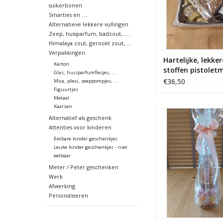
suikerbonen
Smarties en ....
Alternatieve lekkere vullingen
Zeep, huisparfum, badzout,.....
Himalaya zout, gerookt zout, ...
Verpakkingen
Hartelijke, lekker
Karton
stoffen pistolet
Glas, huisparfumflesjes, ...
€36,50
Mica, plexi, zeeppompjes, ...
Figuurtjes
Metaal
Kaarsen
lekkers voor mama 
Alternatief als geschenk
Prosecco rosé op 
Attenties voor kinderen
TOEVOEGEN AAN WI
Eetbare kinder geschenkjes
Leuke kinder geschenkjes - niet
eetbaar
Meter / Peter geschenken
Werk
Afwerking
Personaliseren