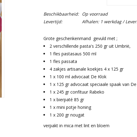
Beschikbaarheid:
Op voorraad
Levertijd:
Afhalen: 1 werkdag / Lever
Grote geschenkenmand gevuld met ;
2 verschillende pasta's 250 gr uit Umbrië,
1 fles pastasaus 500 ml
1 fles passata
4 zakjes artisanale koekjes 4 x 125 gr
1 x 100 ml advocaat De Klok
1 x 125 gr advocaat speciaale spaak van D
1 x 245 gr confituur Rabeko
1 x bierpaté 85 gr
1 x mini potje honing
1 x 200 gr nougat
verpakt in mica met lint en bloem