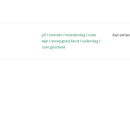
juf
/
meester
/
moederdag
/
rode
Aan verlan
wijn
/
snoepgoed kerst
/
vaderdag
/
zoet geschenk