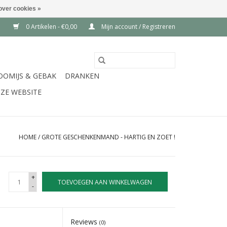
over cookies »
0 Artikelen - €0,00
Mijn account / Registreren
OOMIJS & GEBAK
DRANKEN
ZE WEBSITE
HOME
/
GROTE GESCHENKENMAND - HARTIG EN ZOET !
+
TOEVOEGEN AAN WINKELWAGEN
-
Reviews
(0)