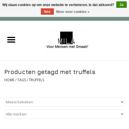
Wij slaan cookies op om onze website te verbeteren. Is dat akkoord?
Ja
Nee
Meer over cookies »
0 Artikelen - €0,00
Home
Zoet
Hartig
Producten getagd met truffels
Verwenfeesten
HOME
/
TAGS
/
TRUFFELS
suiker - , lactose - en glutenvrij
Roomijs & gebak
Dranken