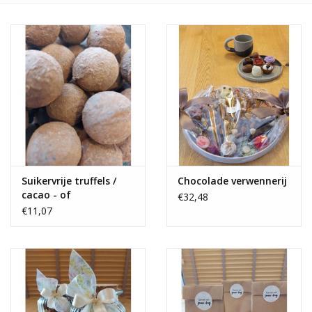
OUTLET ! Geboorte,
huwelijk, communie,
lentefeest, ...
MOEDERDAG 2026
Onze website
Suikervrije truffels /
Chocolade verwennerij
cacao - of
€32,48
schilfertruffels
€11,07