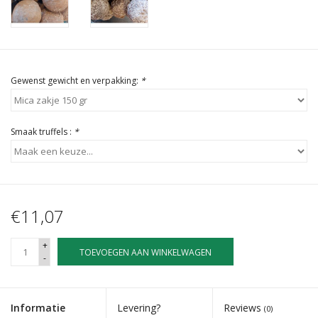
Gewenst gewicht en verpakking:
*
Smaak truffels :
*
€11,07
+
TOEVOEGEN AAN WINKELWAGEN
-
Informatie
Levering?
Reviews
(0)