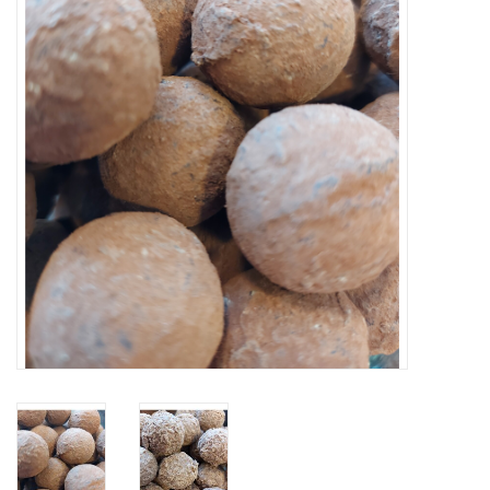
OUTLET ! Geboorte,
huwelijk, communie,
lentefeest, ...
MOEDERDAG 2026
Onze website