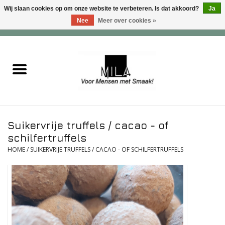
Wij slaan cookies op om onze website te verbeteren. Is dat akkoord?
Ja
Nee
Meer over cookies »
0 Artikelen - €0,00
Home
Zoet
Hartig
Suikervrije truffels / cacao - of
Verwenfeesten
schilfertruffels
HOME
/
SUIKERVRIJE TRUFFELS / CACAO - OF SCHILFERTRUFFELS
suiker - , lactose - en glutenvrij
Roomijs & gebak
Dranken