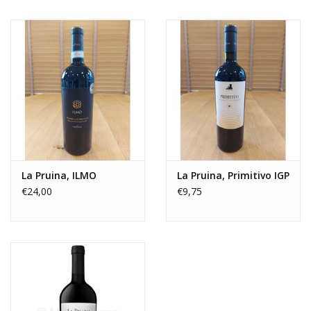
OUTLET ! Geboorte,
huwelijk, communie,
lentefeest, ...
MOEDERDAG 2026
Onze website
La Pruina, ILMO
La Pruina, Primitivo IGP
€24,00
€9,75