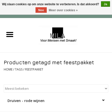
Wij slaan cookies op om onze website te verbeteren. Is dat akkoord?
Ja
Nee
Meer over cookies »
0 Artikelen - €0,00
Home
Zoet
Hartig
Producten getagd met feestpakket
Verwenfeesten
HOME
/
TAGS
/
FEESTPAKKET
suiker - , lactose - en glutenvrij
Roomijs & gebak
Druiven - rode wijnen
Dranken