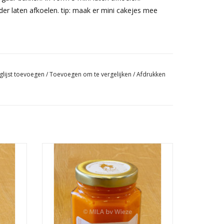
er laten afkoelen. tip: maak er mini cakejes mee
glijst toevoegen
/
Toevoegen om te vergelijken
/
Afdrukken
vocaat
Ambachtelijk geproduceerde advocaat
e
Den gouden haan - Sinaasappel
TOEVOEGEN AAN WINKELWAGEN