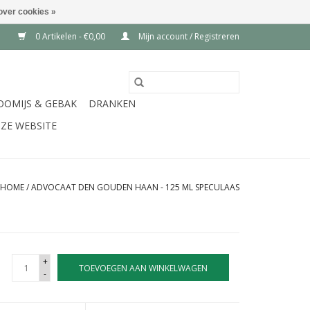
over cookies »
0 Artikelen - €0,00
Mijn account / Registreren
OOMIJS & GEBAK
DRANKEN
ZE WEBSITE
HOME
/
ADVOCAAT DEN GOUDEN HAAN - 125 ML SPECULAAS
+
TOEVOEGEN AAN WINKELWAGEN
-