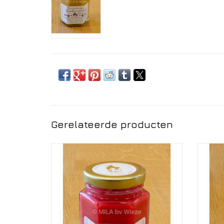
Gerelateerde producten
Ambachtelijk geproduceerde advocaat
Ambac
Den gouden haan - Aardbei