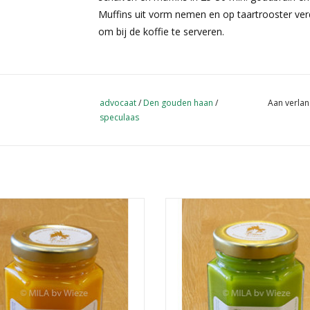
Muffins uit vorm nemen en op taartrooster verd
om bij de koffie te serveren.
advocaat
/
Den gouden haan
/
Aan verlan
speculaas
htelijk geproduceerde advocaat
Ambachtelijk geproduceerde ad
Den gouden haan - Banaan
Den gouden haan - Pistach