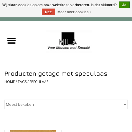
Wij slaan cookies op om onze website te verbeteren. Is dat akkoord?
Ja
Nee
Meer over cookies »
0 Artikelen - €0,00
Home
Zoet
Hartig
Producten getagd met speculaas
Verwenfeesten
HOME
/
TAGS
/
SPECULAAS
suiker - , lactose - en glutenvrij
Roomijs & gebak
Dranken