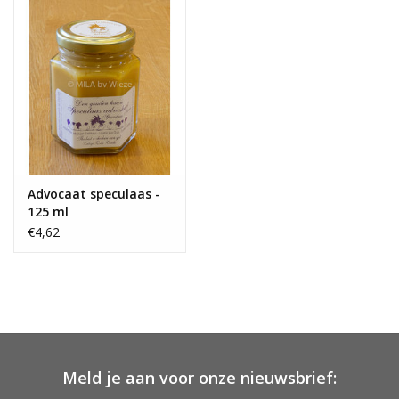
OUTLET ! Geboorte,
huwelijk, communie,
lentefeest, ...
MOEDERDAG 2026
Onze website
Advocaat speculaas -
125 ml
€4,62
Meld je aan voor onze nieuwsbrief: