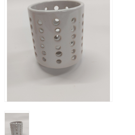
OUTLET ! Geboorte,
huwelijk, communie,
lentefeest, ...
MOEDERDAG 2026
Onze website