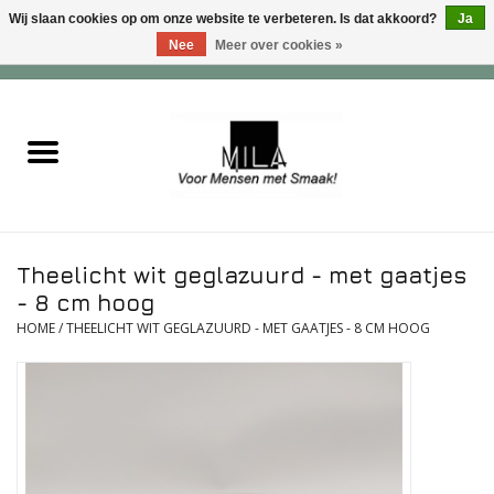
Wij slaan cookies op om onze website te verbeteren. Is dat akkoord?
Ja
Nee
Meer over cookies »
0 Artikelen - €0,00
Home
Zoet
Hartig
Theelicht wit geglazuurd - met gaatjes
Verwenfeesten
- 8 cm hoog
HOME
/
THEELICHT WIT GEGLAZUURD - MET GAATJES - 8 CM HOOG
suiker - , lactose - en glutenvrij
Roomijs & gebak
Dranken