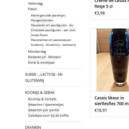
Crème de cassis 
Vaderdag
flesje 5 cl
Pasen
€3,98
Kleine gevulde paaseitjes .
Paasgeschenken
Paaseieren en paasfiguren - los
Chocolade paasfiguren - per stuk
Cassis likeur in sierfl
Snoep Pasen
- Zuidam
Paaspralines en paascaraques
Suikervrij - Glutenvrij - lactosevrij
TOEVOEGEN AAN WI
Moederdag
Bedankt Juf - Meester
Kerst & eindejaar
SUIKER - , LACTOSE - EN
GLUTENVRIJ
ROOMIJS & GEBAK
Cassis likeur in
Roomijs & Sorbets
sierflesfles 700 m
IJstaarten / ijsammetjes
Zuidam
€18,91
IJstaarten per portie
Gebakjes voor bij de koffie
DRANKEN