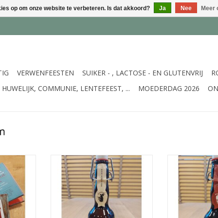
kies op om onze website te verbeteren. Is dat akkoord?
Ja
Nee
Meer 
TIG
VERWENFEESTEN
SUIKER - , LACTOSE - EN GLUTENVRIJ
R
HUWELIJK, COMMUNIE, LENTEFEEST, ...
MOEDERDAG 2026
ON
m
edenen om
Boerinneke blond bier in
Boerken do
s uitgeverij
beugelflesje 9.5 % - 33 cl - Copy
beugelflesje
NKELWAGEN
TOEVOEGEN AAN WINKELWAGEN
TOEVOEGEN AA