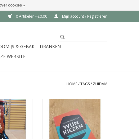
over cookies »
0 Artikelen - €0,00
Mijn account / Registreren
OOMIJS & GEBAK
DRANKEN
ZE WEBSITE
HOME
/
TAGS
/
ZUIDAM
nker bier in
Boek - De Juiste wijn - Deltas
 9.5 % - 33 cl
uitgeverij - ideaal om een wijn te
kiezen die bij jou past.
N WINKELWAGEN
TOEVOEGEN AAN WINKELWAGEN