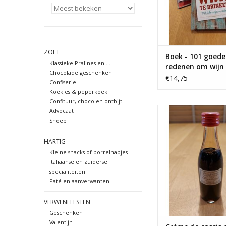
ZOET
Boek - 101 goede
Klassieke Pralines en ...
redenen om wijn 
Chocolade geschenken
drinken - Deltas
€14,75
Confiserie
uitgeverij
Koekjes & peperkoek
Confituur, choco en ontbijt
Crème de cassis mini 
Advocaat
Snoep
TOEVOEGEN AAN WI
HARTIG
Kleine snacks of borrelhapjes
Italiaanse en zuiderse
specialiteiten
Paté en aanverwanten
VERWENFEESTEN
Geschenken
Valentijn