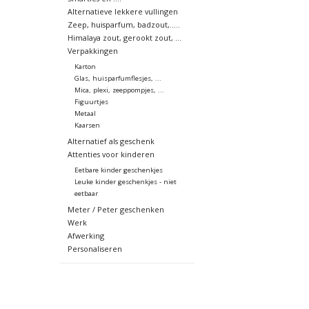
Alternatieve lekkere vullingen
Zeep, huisparfum, badzout,.....
Himalaya zout, gerookt zout, ...
Verpakkingen
Karton
Glas, huisparfumflesjes, ...
Mica, plexi, zeeppompjes, ...
Figuurtjes
Metaal
Kaarsen
Alternatief als geschenk
Attenties voor kinderen
Eetbare kinder geschenkjes
Leuke kinder geschenkjes - niet
eetbaar
Meter / Peter geschenken
Werk
Afwerking
Personaliseren