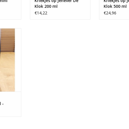
mini
Kriekjes op jenever De
Kriekjes op 
Klok 200 ml
Klok 500 ml
€14,22
€24,96
esfles 700 ml
NKELWAGEN
l -