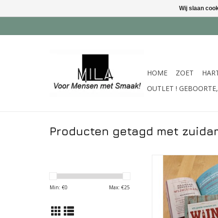
Wij slaan coo
HOME
ZOET
HAR
OUTLET ! GEBOORTE, 
Producten getagd met zuida
Boek - 101 goede r
wijn te drinken - Delta
TOEVOEGEN AAN WI
Min: €
0
Max: €
25