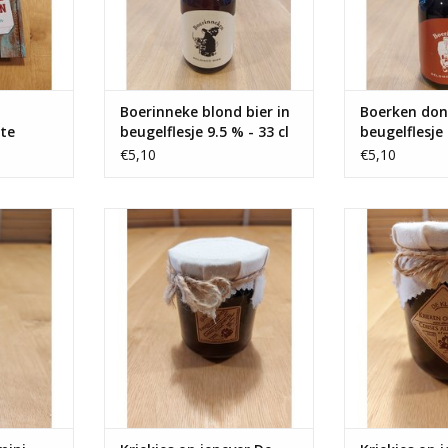
Boerinneke blond bier in
Boerken donk
te
beugelflesje 9.5 % - 33 cl
beugelflesje 
- Copy
€5,10
€5,10
flesje 5 cl
Kriekjes op jenever De Klok 200
Kriekjes op jen
ml
NKELWAGEN
TOEVOEGEN AAN WINKELWAGEN
TOEVOEGEN AA