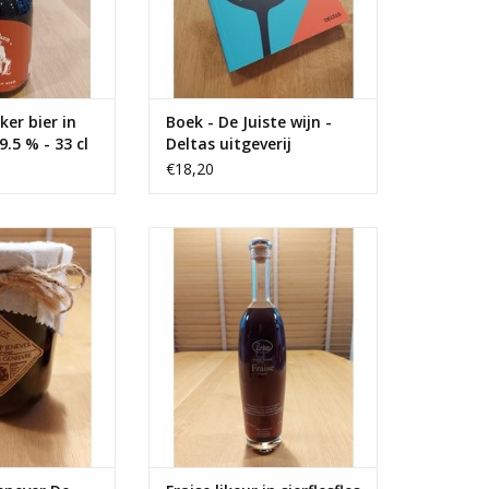
er bier in
Boek - De Juiste wijn -
9.5 % - 33 cl
Deltas uitgeverij
€18,20
ever De Klok 500
Fraise likeur in sierflesfles 700 ml
ml
- Zuidam
N WINKELWAGEN
TOEVOEGEN AAN WINKELWAGEN