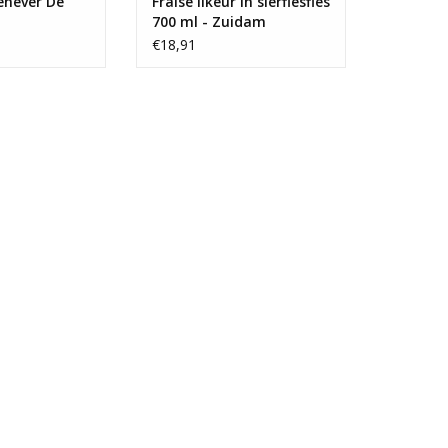
jenever De
Fraise likeur in sierflesfles
700 ml - Zuidam
€18,91