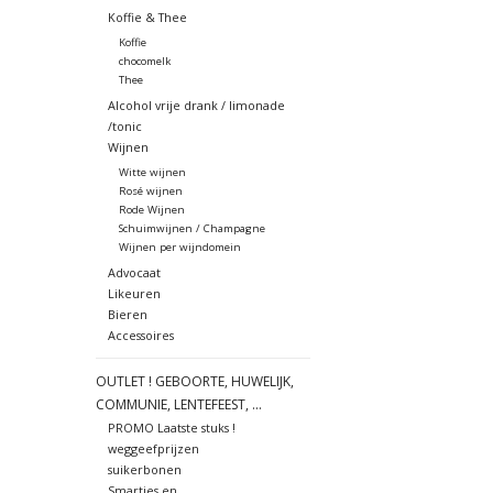
Koffie & Thee
Koffie
chocomelk
Thee
Alcohol vrije drank / limonade
/tonic
Wijnen
Witte wijnen
Rosé wijnen
Rode Wijnen
Schuimwijnen / Champagne
Wijnen per wijndomein
Advocaat
Likeuren
Bieren
Accessoires
OUTLET ! GEBOORTE, HUWELIJK,
COMMUNIE, LENTEFEEST, ...
PROMO Laatste stuks !
weggeefprijzen
suikerbonen
Smarties en ....