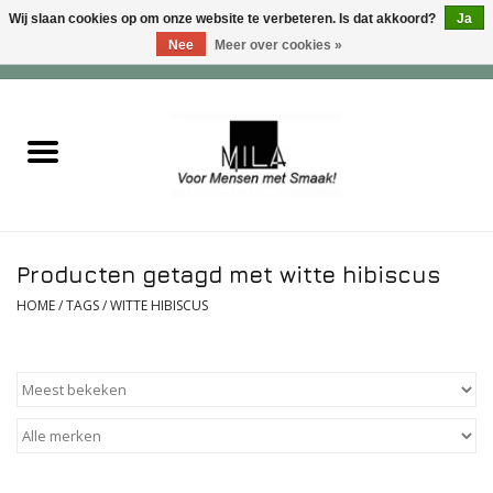
Wij slaan cookies op om onze website te verbeteren. Is dat akkoord?
Ja
Nee
Meer over cookies »
0 Artikelen - €0,00
Home
Zoet
Hartig
Producten getagd met witte hibiscus
Verwenfeesten
HOME
/
TAGS
/
WITTE HIBISCUS
suiker - , lactose - en glutenvrij
Roomijs & gebak
Dranken