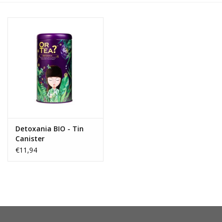
OUTLET ! Geboorte,
huwelijk, communie,
lentefeest, ...
MOEDERDAG 2026
Onze website
Detoxania BIO - Tin
Canister
€11,94