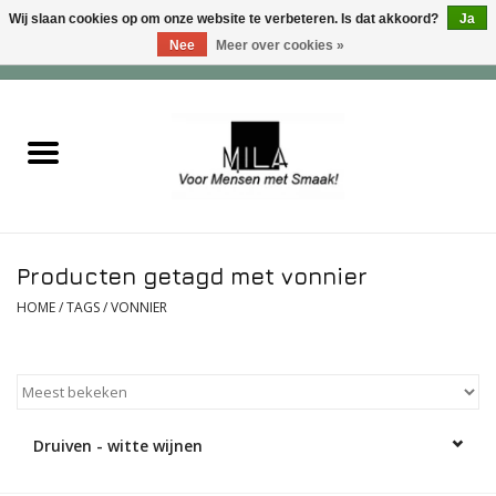
Wij slaan cookies op om onze website te verbeteren. Is dat akkoord?
Ja
Nee
Meer over cookies »
0 Artikelen - €0,00
Home
Zoet
Hartig
Producten getagd met vonnier
Verwenfeesten
HOME
/
TAGS
/
VONNIER
suiker - , lactose - en glutenvrij
Roomijs & gebak
Druiven - witte wijnen
Dranken