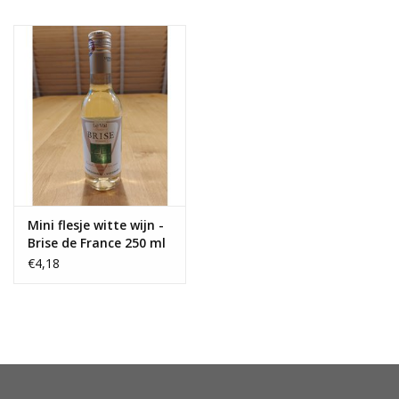
OUTLET ! Geboorte,
huwelijk, communie,
lentefeest, ...
MOEDERDAG 2026
Onze website
Mini flesje witte wijn -
Brise de France 250 ml
€4,18