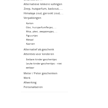
Alternatieve lekkere vullingen
Zeep, huisparfum, badzout,.....
Himalaya zout, gerookt zout, ...
Verpakkingen
Karton
Glas, huisparfumflesjes, ...
Mica, plexi, zeeppompjes, ...
Figuurtjes
Metaal
Kaarsen
Alternatief als geschenk
Attenties voor kinderen
Eetbare kinder geschenkjes
Leuke kinder geschenkjes - niet
eetbaar
Meter / Peter geschenken
Werk
Afwerking
Personaliseren