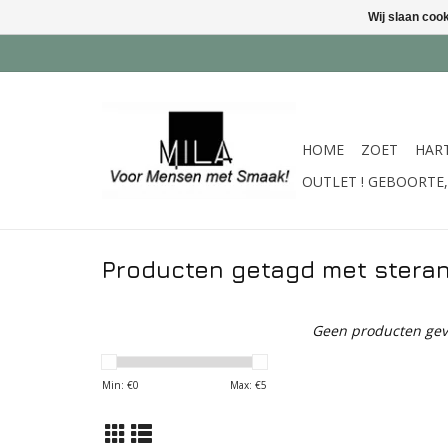
Wij slaan coo
HOME
ZOET
HAR
OUTLET ! GEBOORTE, 
Producten getagd met steran
Geen producten gev
Min: €
0
Max: €
5