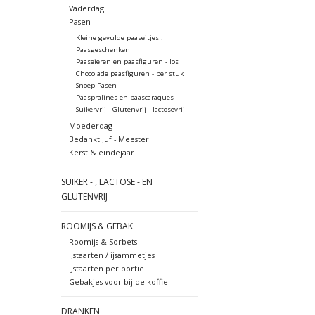
Vaderdag
Pasen
Kleine gevulde paaseitjes .
Paasgeschenken
Paaseieren en paasfiguren - los
Chocolade paasfiguren - per stuk
Snoep Pasen
Paaspralines en paascaraques
Suikervrij - Glutenvrij - lactosevrij
Moederdag
Bedankt Juf - Meester
Kerst & eindejaar
SUIKER - , LACTOSE - EN
GLUTENVRIJ
ROOMIJS & GEBAK
Roomijs & Sorbets
IJstaarten / ijsammetjes
IJstaarten per portie
Gebakjes voor bij de koffie
DRANKEN