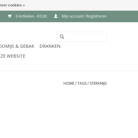
over cookies »
0 Artikelen - €0,00
Mijn account / Registreren
OOMIJS & GEBAK
DRANKEN
ZE WEBSITE
HOME
/
TAGS
/
STERANIJS