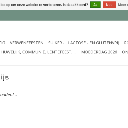
kies op om onze website te verbeteren. Is dat akkoord?
Ja
Nee
Meer 
TIG
VERWENFEESTEN
SUIKER - , LACTOSE - EN GLUTENVRIJ
R
HUWELIJK, COMMUNIE, LENTEFEEST, ...
MOEDERDAG 2026
ON
ijs
onden!...