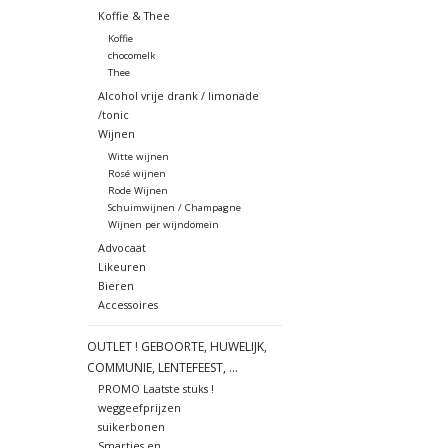
Koffie & Thee
Koffie
chocomelk
Thee
Alcohol vrije drank / limonade
/tonic
Wijnen
Witte wijnen
Rosé wijnen
Rode Wijnen
Schuimwijnen / Champagne
Wijnen per wijndomein
Advocaat
Likeuren
Bieren
Accessoires
OUTLET ! GEBOORTE, HUWELIJK,
COMMUNIE, LENTEFEEST, ...
PROMO Laatste stuks !
weggeefprijzen
suikerbonen
Smarties en ....