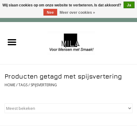
Wij slaan cookies op om onze website te verbeteren. Is dat akkoord?
Ja
Nee
Meer over cookies »
0 Artikelen - €0,00
Home
Zoet
Hartig
Producten getagd met spijsvertering
Verwenfeesten
HOME
/
TAGS
/
SPIJSVERTERING
suiker - , lactose - en glutenvrij
Roomijs & gebak
Dranken