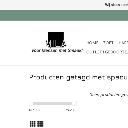
Wij slaan coo
HOME
ZOET
HAR
OUTLET ! GEBOORTE, 
Producten getagd met specu
Geen producten gev
Min: €
0
Max: €
5