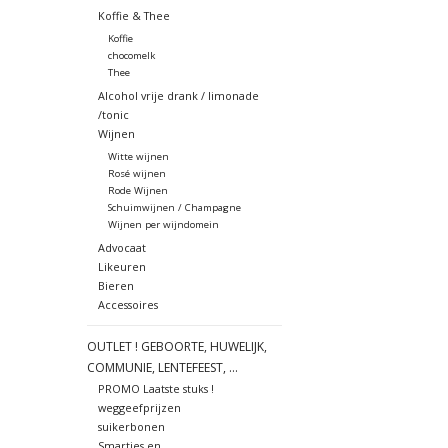
Koffie & Thee
Koffie
chocomelk
Thee
Alcohol vrije drank / limonade
/tonic
Wijnen
Witte wijnen
Rosé wijnen
Rode Wijnen
Schuimwijnen / Champagne
Wijnen per wijndomein
Advocaat
Likeuren
Bieren
Accessoires
OUTLET ! GEBOORTE, HUWELIJK,
COMMUNIE, LENTEFEEST, ...
PROMO Laatste stuks !
weggeefprijzen
suikerbonen
Smarties en ....