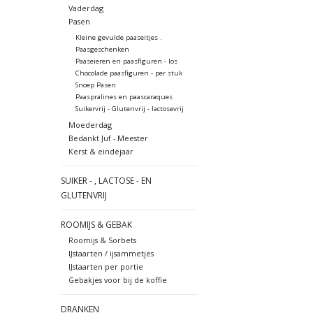
Vaderdag
Pasen
Kleine gevulde paaseitjes .
Paasgeschenken
Paaseieren en paasfiguren - los
Chocolade paasfiguren - per stuk
Snoep Pasen
Paaspralines en paascaraques
Suikervrij - Glutenvrij - lactosevrij
Moederdag
Bedankt Juf - Meester
Kerst & eindejaar
SUIKER - , LACTOSE - EN
GLUTENVRIJ
ROOMIJS & GEBAK
Roomijs & Sorbets
IJstaarten / ijsammetjes
IJstaarten per portie
Gebakjes voor bij de koffie
DRANKEN