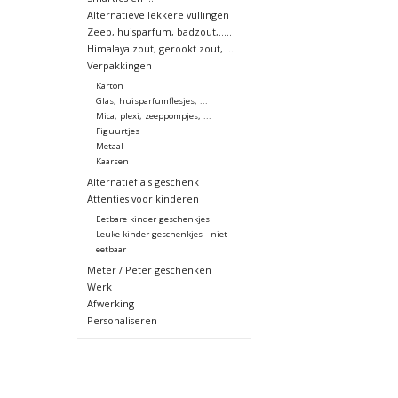
Alternatieve lekkere vullingen
Zeep, huisparfum, badzout,.....
Himalaya zout, gerookt zout, ...
Verpakkingen
Karton
Glas, huisparfumflesjes, ...
Mica, plexi, zeeppompjes, ...
Figuurtjes
Metaal
Kaarsen
Alternatief als geschenk
Attenties voor kinderen
Eetbare kinder geschenkjes
Leuke kinder geschenkjes - niet
eetbaar
Meter / Peter geschenken
Werk
Afwerking
Personaliseren