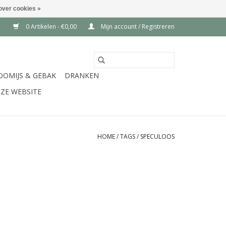
over cookies »
0 Artikelen - €0,00
Mijn account / Registreren
OOMIJS & GEBAK
DRANKEN
ZE WEBSITE
HOME
/
TAGS
/
SPECULOOS