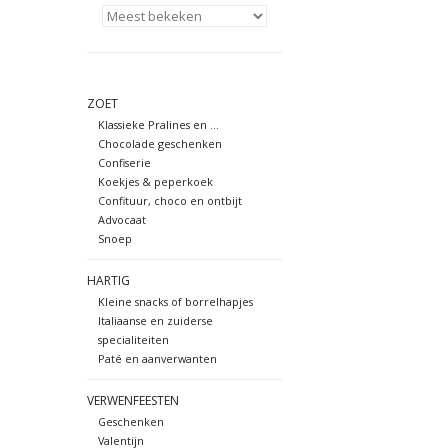
ZOET
Klassieke Pralines en ...
Chocolade geschenken
Confiserie
Koekjes & peperkoek
Confituur, choco en ontbijt
Advocaat
Snoep
HARTIG
Kleine snacks of borrelhapjes
Italiaanse en zuiderse
specialiteiten
Paté en aanverwanten
VERWENFEESTEN
Geschenken
Valentijn