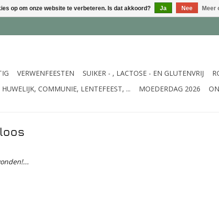
kies op om onze website te verbeteren. Is dat akkoord?
Ja
Nee
Meer 
TIG
VERWENFEESTEN
SUIKER - , LACTOSE - EN GLUTENVRIJ
R
HUWELIJK, COMMUNIE, LENTEFEEST, ...
MOEDERDAG 2026
ON
loos
onden!...