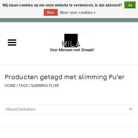
Wij slaan cookies op om onze website te verbeteren. Is dat akkoord?
Ja
Nee
Meer over cookies »
0 Artikelen - €0,00
Home
Zoet
Hartig
Producten getagd met slimming Pu'er
Verwenfeesten
HOME
/
TAGS
/
SLIMMING PU'ER
suiker - , lactose - en glutenvrij
Roomijs & gebak
Dranken