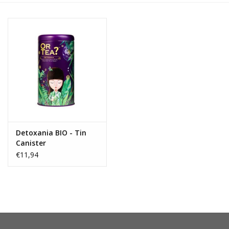
OUTLET ! Geboorte,
huwelijk, communie,
lentefeest, ...
MOEDERDAG 2026
Onze website
Detoxania BIO - Tin
Canister
€11,94