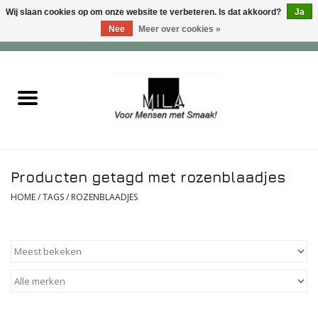
Wij slaan cookies op om onze website te verbeteren. Is dat akkoord?
Ja
Nee
Meer over cookies »
0 Artikelen - €0,00
Home
Zoet
Hartig
Producten getagd met rozenblaadjes
Verwenfeesten
HOME
/
TAGS
/
ROZENBLAADJES
suiker - , lactose - en glutenvrij
Roomijs & gebak
Dranken