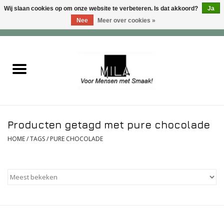
Wij slaan cookies op om onze website te verbeteren. Is dat akkoord?
Ja
Nee
Meer over cookies »
0 Artikelen - €0,00
Home
Zoet
Hartig
Producten getagd met pure chocolade
Verwenfeesten
HOME
/
TAGS
/
PURE CHOCOLADE
suiker - , lactose - en glutenvrij
Roomijs & gebak
Dranken