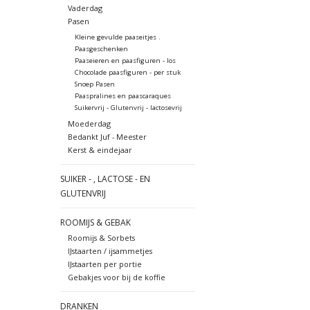
Vaderdag
Pasen
Kleine gevulde paaseitjes .
Paasgeschenken
Paaseieren en paasfiguren - los
Chocolade paasfiguren - per stuk
Snoep Pasen
Paaspralines en paascaraques
Suikervrij - Glutenvrij - lactosevrij
Moederdag
Bedankt Juf - Meester
Kerst & eindejaar
SUIKER - , LACTOSE - EN
GLUTENVRIJ
ROOMIJS & GEBAK
Roomijs & Sorbets
IJstaarten / ijsammetjes
IJstaarten per portie
Gebakjes voor bij de koffie
DRANKEN