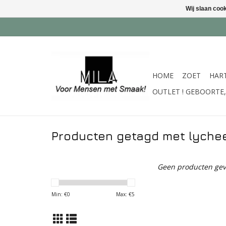
Wij slaan coo
HOME
ZOET
HAR
OUTLET ! GEBOORTE, 
Producten getagd met lyche
Geen producten gev
Min: €
0
Max: €
5