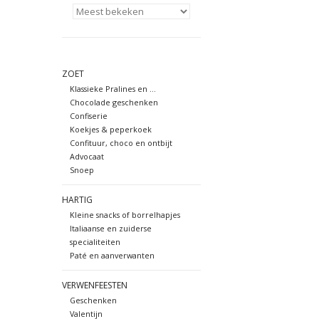
ZOET
Klassieke Pralines en ...
Chocolade geschenken
Confiserie
Koekjes & peperkoek
Confituur, choco en ontbijt
Advocaat
Snoep
HARTIG
Kleine snacks of borrelhapjes
Italiaanse en zuiderse
specialiteiten
Paté en aanverwanten
VERWENFEESTEN
Geschenken
Valentijn