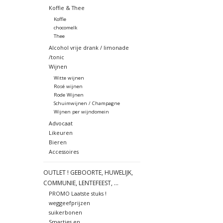
Koffie & Thee
Koffie
chocomelk
Thee
Alcohol vrije drank / limonade
/tonic
Wijnen
Witte wijnen
Rosé wijnen
Rode Wijnen
Schuimwijnen / Champagne
Wijnen per wijndomein
Advocaat
Likeuren
Bieren
Accessoires
OUTLET ! GEBOORTE, HUWELIJK,
COMMUNIE, LENTEFEEST, ...
PROMO Laatste stuks !
weggeefprijzen
suikerbonen
Smarties en ....