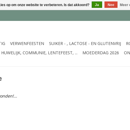
kies op om onze website te verbeteren. Is dat akkoord?
Ja
Nee
Meer 
TIG
VERWENFEESTEN
SUIKER - , LACTOSE - EN GLUTENVRIJ
R
HUWELIJK, COMMUNIE, LENTEFEEST, ...
MOEDERDAG 2026
ON
e
onden!...