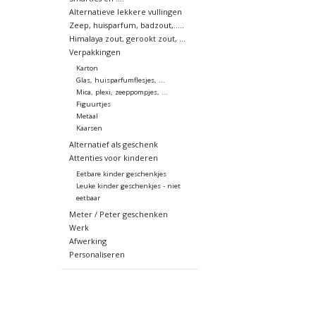
Alternatieve lekkere vullingen
Zeep, huisparfum, badzout,.....
Himalaya zout, gerookt zout, ...
Verpakkingen
Karton
Glas, huisparfumflesjes, ...
Mica, plexi, zeeppompjes, ...
Figuurtjes
Metaal
Kaarsen
Alternatief als geschenk
Attenties voor kinderen
Eetbare kinder geschenkjes
Leuke kinder geschenkjes - niet
eetbaar
Meter / Peter geschenken
Werk
Afwerking
Personaliseren