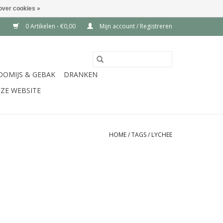
over cookies »
0 Artikelen - €0,00
Mijn account / Registreren
OOMIJS & GEBAK
DRANKEN
ZE WEBSITE
HOME
/
TAGS
/
LYCHEE