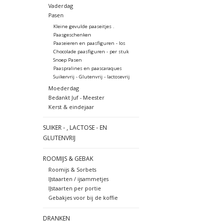
Vaderdag
Pasen
Kleine gevulde paaseitjes .
Paasgeschenken
Paaseieren en paasfiguren - los
Chocolade paasfiguren - per stuk
Snoep Pasen
Paaspralines en paascaraques
Suikervrij - Glutenvrij - lactosevrij
Moederdag
Bedankt Juf - Meester
Kerst & eindejaar
SUIKER - , LACTOSE - EN
GLUTENVRIJ
ROOMIJS & GEBAK
Roomijs & Sorbets
IJstaarten / ijsammetjes
IJstaarten per portie
Gebakjes voor bij de koffie
DRANKEN