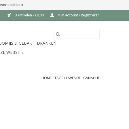
over cookies »
0 Artikelen - €0,00
Mijn account / Registreren
OOMIJS & GEBAK
DRANKEN
ZE WEBSITE
HOME
/
TAGS
/
LAVENDEL GANACHE