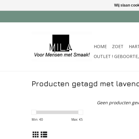
Wij slaan coo
HOME
ZOET
HAR
OUTLET ! GEBOORTE, 
Producten getagd met laven
Geen producten gev
Min: €
0
Max: €
5