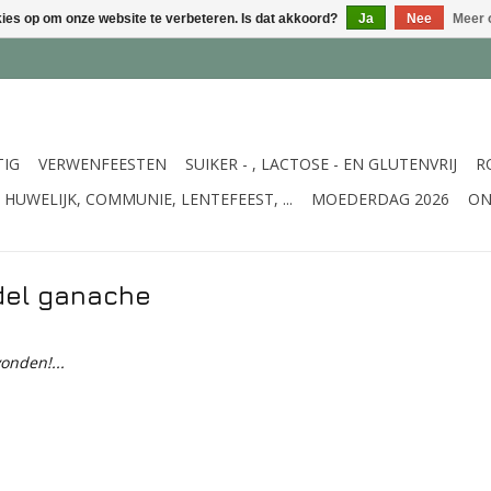
kies op om onze website te verbeteren. Is dat akkoord?
Ja
Nee
Meer 
TIG
VERWENFEESTEN
SUIKER - , LACTOSE - EN GLUTENVRIJ
R
HUWELIJK, COMMUNIE, LENTEFEEST, ...
MOEDERDAG 2026
ON
del ganache
onden!...