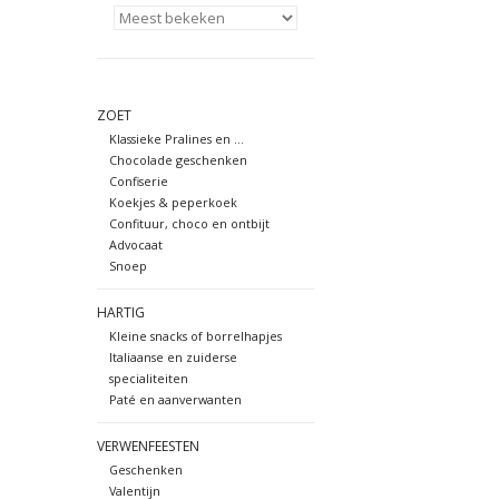
ZOET
Klassieke Pralines en ...
Chocolade geschenken
Confiserie
Koekjes & peperkoek
Confituur, choco en ontbijt
Advocaat
Snoep
HARTIG
Kleine snacks of borrelhapjes
Italiaanse en zuiderse
specialiteiten
Paté en aanverwanten
VERWENFEESTEN
Geschenken
Valentijn