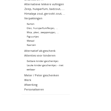
Alternatieve lekkere vullingen
Zeep, huisparfum, badzout,.....
Himalaya zout, gerookt zout, ...
Verpakkingen
Karton
Glas, huisparfumflesjes, ...
Mica, plexi, zeeppompjes, ...
Figuurtjes
Metaal
Kaarsen
Alternatief als geschenk
Attenties voor kinderen
Eetbare kinder geschenkjes
Leuke kinder geschenkjes - niet
eetbaar
Meter / Peter geschenken
Werk
Afwerking
Personaliseren