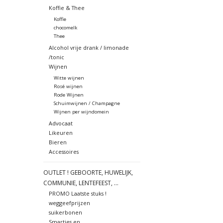
Koffie & Thee
Koffie
chocomelk
Thee
Alcohol vrije drank / limonade
/tonic
Wijnen
Witte wijnen
Rosé wijnen
Rode Wijnen
Schuimwijnen / Champagne
Wijnen per wijndomein
Advocaat
Likeuren
Bieren
Accessoires
OUTLET ! GEBOORTE, HUWELIJK,
COMMUNIE, LENTEFEEST, ...
PROMO Laatste stuks !
weggeefprijzen
suikerbonen
Smarties en ....