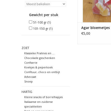
Gewicht per stuk
51-100 gr
(1)
Agar bloemetjes
101-150 gr
(1)
€5,00
ZOET
Klassieke Pralines en ...
Chocolade geschenken
Confiserie
Koekjes & peperkoek
Confituur, choco en ontbijt
Advocaat
Snoep
HARTIG
Kleine snacks of borrelhapjes
Italiaanse en zuiderse
specialiteiten