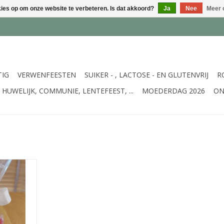
kies op om onze website te verbeteren. Is dat akkoord?
Ja
Nee
Meer 
TIG
VERWENFEESTEN
SUIKER - , LACTOSE - EN GLUTENVRIJ
R
HUWELIJK, COMMUNIE, LENTEFEEST, ...
MOEDERDAG 2026
ON
 verpakt in
n 180 gr
NKELWAGEN