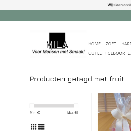
Wij slaan coo
HOME
ZOET
HAR
OUTLET ! GEBOORTE, 
Producten getagd met fruit
Agar fruit bloempjes
een mica zakje va
TOEVOEGEN AAN WI
Min: €
0
Max: €
5