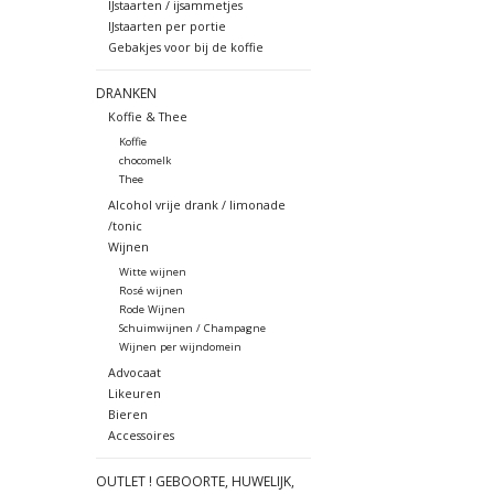
IJstaarten / ijsammetjes
IJstaarten per portie
Gebakjes voor bij de koffie
DRANKEN
Koffie & Thee
Koffie
chocomelk
Thee
Alcohol vrije drank / limonade
/tonic
Wijnen
Witte wijnen
Rosé wijnen
Rode Wijnen
Schuimwijnen / Champagne
Wijnen per wijndomein
Advocaat
Likeuren
Bieren
Accessoires
OUTLET ! GEBOORTE, HUWELIJK,