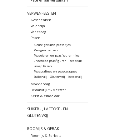
Paté en aanverwanten
VERWENFEESTEN
Geschenken
Valentijn
Vaderdag
Pasen
Kleine gevulde paaseitjes .
Paasgeschenken
Paaseieren en paasfiguren - los
Chocolade paasfiguren - per stuk
Snoep Pasen
Paaspralines en paascaraques
Suikervrij - Glutenvrij - lactosevrij
Moederdag
Bedankt Juf - Meester
Kerst & eindejaar
SUIKER - , LACTOSE - EN
GLUTENVRIJ
ROOMIJS & GEBAK
Roomijs & Sorbets