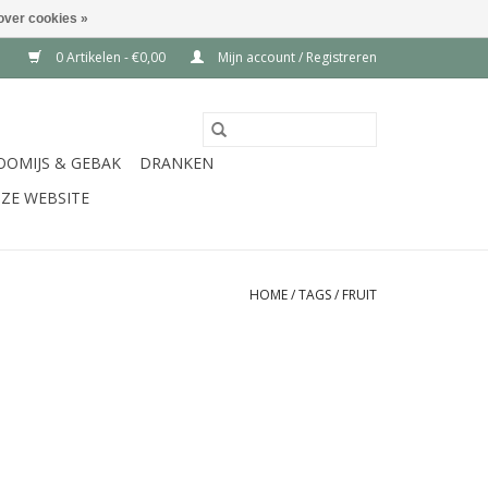
over cookies »
0 Artikelen - €0,00
Mijn account / Registreren
OOMIJS & GEBAK
DRANKEN
ZE WEBSITE
HOME
/
TAGS
/
FRUIT