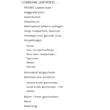
COMMUNIE, LENTEFEEST, ...
PROMO Laatste stuks !
weggeefprijzen
suikerbonen
Smarties en ....
Alternatieve lekkere vullingen
Zeep, huisparfum, badzout,.....
Himalaya zout, gerookt zout, ...
Verpakkingen
Karton
Glas, huisparfumflesjes, ...
Mica, plexi, zeeppompjes, ...
Figuurtjes
Metaal
Kaarsen
Alternatief als geschenk
Attenties voor kinderen
Eetbare kinder geschenkjes
Leuke kinder geschenkjes - niet
eetbaar
Meter / Peter geschenken
Werk
Afwerking