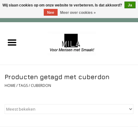
Wij slaan cookies op om onze website te verbeteren. Is dat akkoord?
Ja
Nee
Meer over cookies »
0 Artikelen - €0,00
Home
Zoet
Hartig
Producten getagd met cuberdon
Verwenfeesten
HOME
/
TAGS
/
CUBERDON
suiker - , lactose - en glutenvrij
Roomijs & gebak
Dranken