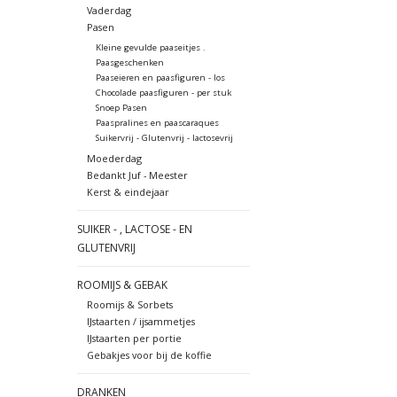
Vaderdag
Pasen
Kleine gevulde paaseitjes .
Paasgeschenken
Paaseieren en paasfiguren - los
Chocolade paasfiguren - per stuk
Snoep Pasen
Paaspralines en paascaraques
Suikervrij - Glutenvrij - lactosevrij
Moederdag
Bedankt Juf - Meester
Kerst & eindejaar
SUIKER - , LACTOSE - EN
GLUTENVRIJ
ROOMIJS & GEBAK
Roomijs & Sorbets
IJstaarten / ijsammetjes
IJstaarten per portie
Gebakjes voor bij de koffie
DRANKEN