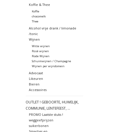
Koffie & Thee
Koffie
chocomelk
Thee
Alcohol vrije drank / limonade
/tonic
Wijnen
Witte wijnen
Rosé wijnen
Rode Wijnen
Schuimwijnen / Champagne
Wijnen per wijndomein
Advocaat
Likeuren
Bieren
Accessoires
OUTLET ! GEBOORTE, HUWELIJK,
COMMUNIE, LENTEFEEST, ...
PROMO Laatste stuks !
weggeefprijzen
suikerbonen
Smarties en ....