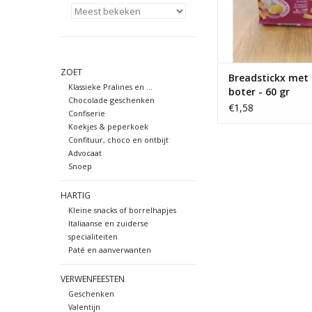
ZOET
Breadstickx met 
Klassieke Pralines en ...
boter - 60 gr
Chocolade geschenken
€1,58
Confiserie
Koekjes & peperkoek
Confituur, choco en ontbijt
Advocaat
Snoep
HARTIG
Kleine snacks of borrelhapjes
Italiaanse en zuiderse
specialiteiten
Paté en aanverwanten
VERWENFEESTEN
Geschenken
Valentijn