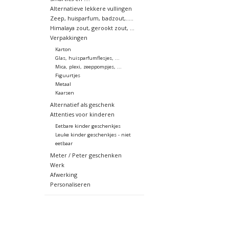
Alternatieve lekkere vullingen
Zeep, huisparfum, badzout,.....
Himalaya zout, gerookt zout, ...
Verpakkingen
Karton
Glas, huisparfumflesjes, ...
Mica, plexi, zeeppompjes, ...
Figuurtjes
Metaal
Kaarsen
Alternatief als geschenk
Attenties voor kinderen
Eetbare kinder geschenkjes
Leuke kinder geschenkjes - niet
eetbaar
Meter / Peter geschenken
Werk
Afwerking
Personaliseren