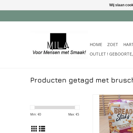
Wij slaan coo
HOME
ZOET
HAR
OUTLET ! GEBOORTE, 
Producten getagd met brusche
Breadstickx met look
60 gr
TOEVOEGEN AAN WI
Min: €
0
Max: €
5