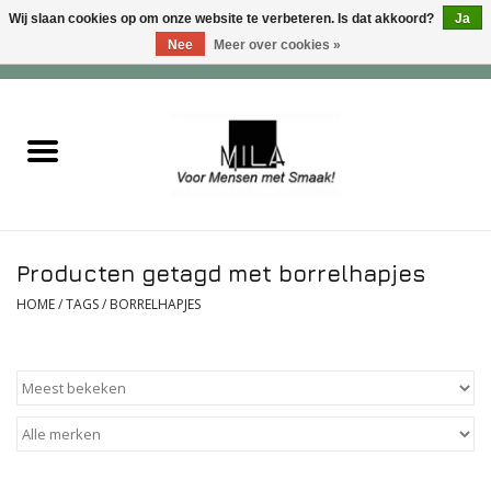
Wij slaan cookies op om onze website te verbeteren. Is dat akkoord?
Ja
Nee
Meer over cookies »
0 Artikelen - €0,00
Home
Zoet
Hartig
Producten getagd met borrelhapjes
Verwenfeesten
HOME
/
TAGS
/
BORRELHAPJES
suiker - , lactose - en glutenvrij
Roomijs & gebak
Dranken