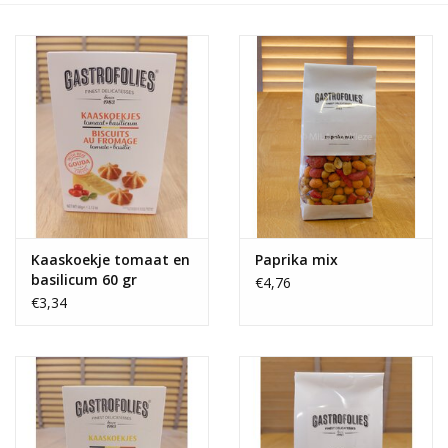
OUTLET ! Geboorte,
huwelijk, communie,
lentefeest, ...
MOEDERDAG 2026
Onze website
Kaaskoekje tomaat en
Paprika mix
basilicum 60 gr
€4,76
€3,34