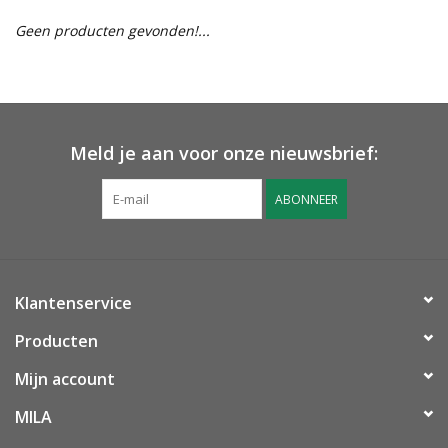
Geen producten gevonden!...
OUTLET ! Geboorte,
huwelijk, communie,
lentefeest, ...
MOEDERDAG 2026
Meld je aan voor onze nieuwsbrief:
ABONNEER
Onze website
Klantenservice
Producten
Mijn account
MILA