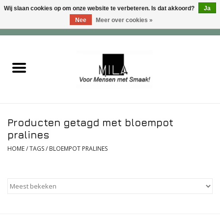
Wij slaan cookies op om onze website te verbeteren. Is dat akkoord?
Ja
Nee
Meer over cookies »
0 Artikelen - €0,00
Home
Zoet
Hartig
Producten getagd met bloempot
Verwenfeesten
pralines
HOME
/
TAGS
/
BLOEMPOT PRALINES
suiker - , lactose - en glutenvrij
Roomijs & gebak
Dranken