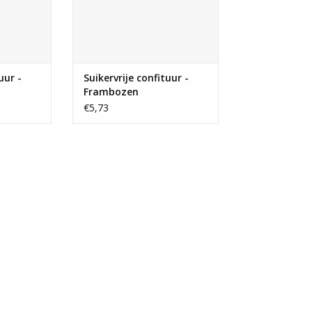
uur -
Suikervrije confituur -
Frambozen
€5,73