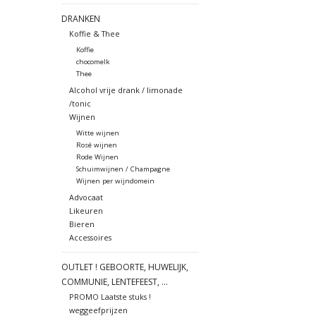
DRANKEN
Koffie & Thee
Koffie
chocomelk
Thee
Alcohol vrije drank / limonade
/tonic
Wijnen
Witte wijnen
Rosé wijnen
Rode Wijnen
Schuimwijnen / Champagne
Wijnen per wijndomein
Advocaat
Likeuren
Bieren
Accessoires
OUTLET ! GEBOORTE, HUWELIJK,
COMMUNIE, LENTEFEEST, ...
PROMO Laatste stuks !
weggeefprijzen