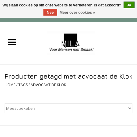
Wij slaan cookies op om onze website te verbeteren. Is dat akkoord?
Ja
Nee
Meer over cookies »
0 Artikelen - €0,00
Home
Zoet
Hartig
Producten getagd met advocaat de Klok
Verwenfeesten
HOME
/
TAGS
/
ADVOCAAT DE KLOK
suiker - , lactose - en glutenvrij
Roomijs & gebak
Dranken