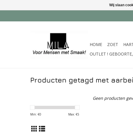
Wij slaan coo
HOME
ZOET
HAR
OUTLET ! GEBOORTE, 
Producten getagd met aarbe
Geen producten gev
Min: €
0
Max: €
5