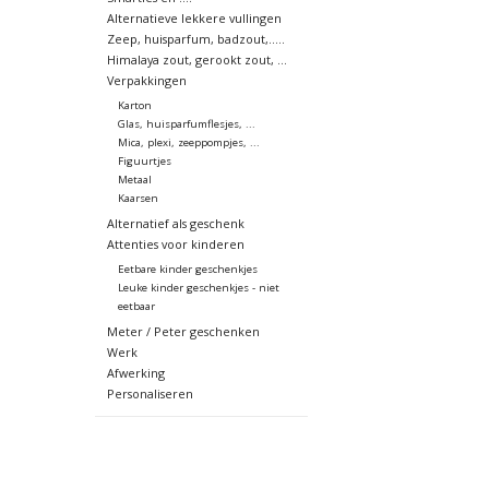
Alternatieve lekkere vullingen
Zeep, huisparfum, badzout,.....
Himalaya zout, gerookt zout, ...
Verpakkingen
Karton
Glas, huisparfumflesjes, ...
Mica, plexi, zeeppompjes, ...
Figuurtjes
Metaal
Kaarsen
Alternatief als geschenk
Attenties voor kinderen
Eetbare kinder geschenkjes
Leuke kinder geschenkjes - niet
eetbaar
Meter / Peter geschenken
Werk
Afwerking
Personaliseren