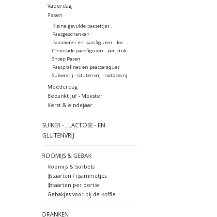
Vaderdag
Pasen
Kleine gevulde paaseitjes .
Paasgeschenken
Paaseieren en paasfiguren - los
Chocolade paasfiguren - per stuk
Snoep Pasen
Paaspralines en paascaraques
Suikervrij - Glutenvrij - lactosevrij
Moederdag
Bedankt Juf - Meester
Kerst & eindejaar
SUIKER - , LACTOSE - EN
GLUTENVRIJ
ROOMIJS & GEBAK
Roomijs & Sorbets
IJstaarten / ijsammetjes
IJstaarten per portie
Gebakjes voor bij de koffie
DRANKEN