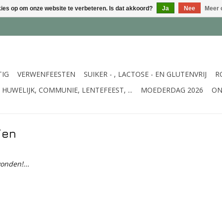
kies op om onze website te verbeteren. Is dat akkoord?
Ja
Nee
Meer 
TIG
VERWENFEESTEN
SUIKER - , LACTOSE - EN GLUTENVRIJ
R
HUWELIJK, COMMUNIE, LENTEFEEST, ...
MOEDERDAG 2026
ON
ien
onden!...