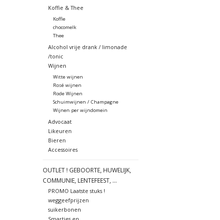
Koffie & Thee
Koffie
chocomelk
Thee
Alcohol vrije drank / limonade
/tonic
Wijnen
Witte wijnen
Rosé wijnen
Rode Wijnen
Schuimwijnen / Champagne
Wijnen per wijndomein
Advocaat
Likeuren
Bieren
Accessoires
OUTLET ! GEBOORTE, HUWELIJK,
COMMUNIE, LENTEFEEST, ...
PROMO Laatste stuks !
weggeefprijzen
suikerbonen
Smarties en ....