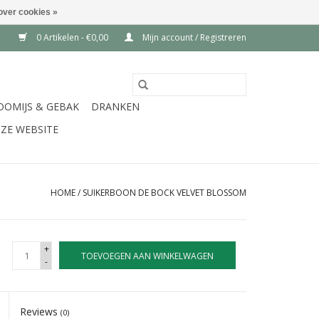
over cookies »
0 Artikelen - €0,00
Mijn account / Registreren
OOMIJS & GEBAK
DRANKEN
ZE WEBSITE
HOME
/
SUIKERBOON DE BOCK VELVET BLOSSOM
+
TOEVOEGEN AAN WINKELWAGEN
-
Reviews
(0)