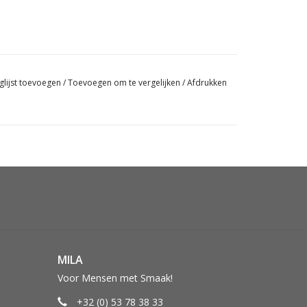
glijst toevoegen
/
Toevoegen om te vergelijken
/
Afdrukken
MILA
Voor Mensen met Smaak!
+32 (0) 53 78 38 33