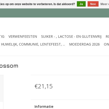
kies op om onze website te verbeteren. Is dat akkoord?
Ja
Nee
Meer 
TIG
VERWENFEESTEN
SUIKER - , LACTOSE - EN GLUTENVRIJ
R
HUWELIJK, COMMUNIE, LENTEFEEST, ...
MOEDERDAG 2026
ON
lossom
€21,15
Informatie