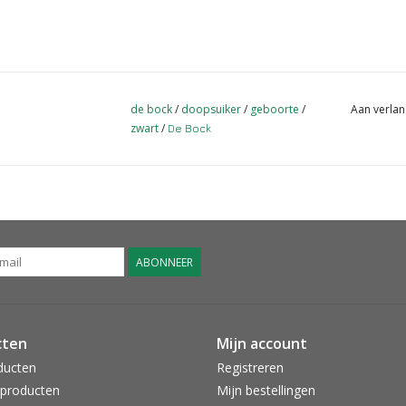
de bock
/
doopsuiker
/
geboorte
/
Aan verlan
zwart
/
De Bock
ABONNEER
cten
Mijn account
ducten
Registreren
producten
Mijn bestellingen