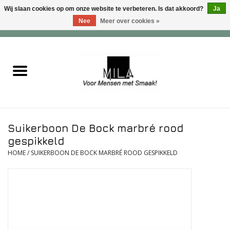
Wij slaan cookies op om onze website te verbeteren. Is dat akkoord?
Ja
Nee
Meer over cookies »
0 Artikelen - €0,00
Home
Zoet
Hartig
Suikerboon De Bock marbré rood
Verwenfeesten
gespikkeld
HOME
/
SUIKERBOON DE BOCK MARBRÉ ROOD GESPIKKELD
suiker - , lactose - en glutenvrij
Roomijs & gebak
Dranken