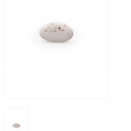
OUTLET ! Geboorte,
huwelijk, communie,
lentefeest, ...
MOEDERDAG 2026
Onze website