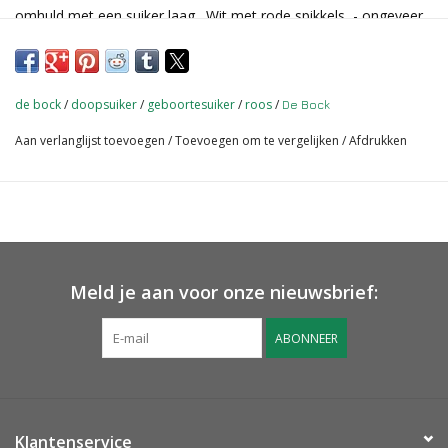
omhuld met een suiker laag . Wit met rode spikkels - ongeveer
240 suikerbonen per doos
de bock
/
doopsuiker
/
geboortesuiker
/
roos
/
De Bock
Aan verlanglijst toevoegen
/
Toevoegen om te vergelijken
/
Afdrukken
Meld je aan voor onze nieuwsbrief:
ABONNEER
Klantenservice