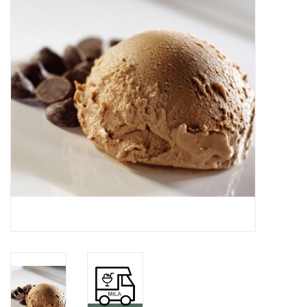
OUTLET ! Geboorte,
huwelijk, communie,
lentefeest, ...
MOEDERDAG 2026
Onze website