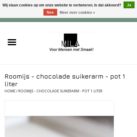
Wij slaan cookies op om onze website te verbeteren. Is dat akkoord?
Ja
Nee
Meer over cookies »
0 Artikelen - €0,00
Home
Zoet
Hartig
Roomijs - chocolade suikerarm - pot 1
Verwenfeesten
liter
HOME
/
ROOMIJS - CHOCOLADE SUIKERARM - POT 1 LITER
suiker - , lactose - en glutenvrij
Roomijs & gebak
Dranken