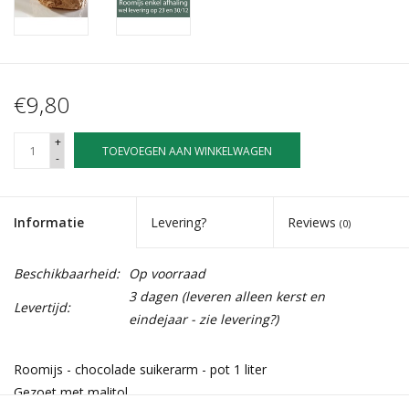
€9,80
+
TOEVOEGEN AAN WINKELWAGEN
-
Informatie
Levering?
Reviews
(0)
Beschikbaarheid:
Op voorraad
3 dagen (leveren alleen kerst en
Levertijd:
eindejaar - zie levering?)
Roomijs - chocolade suikerarm - pot 1 liter
Gezoet met malitol