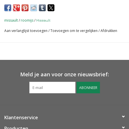
Roomijs kan alleen worden afgehaald, met uitzondering
van de eindejaarsfeesten. We leveren dan uitzonderlijk op
23 december en 30 december na 18:00
missault
/
roomijs
/
Missault
Aan verlanglijst toevoegen
/
Toevoegen om te vergelijken
/
Afdrukken
Meld je aan voor onze nieuwsbrief:
ABONNEER
Klantenservice
Producten