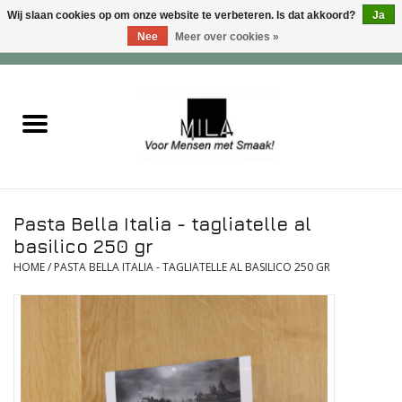
Wij slaan cookies op om onze website te verbeteren. Is dat akkoord?
Ja
Nee
Meer over cookies »
0 Artikelen - €0,00
Home
Zoet
Hartig
Pasta Bella Italia - tagliatelle al
Verwenfeesten
basilico 250 gr
HOME
/
PASTA BELLA ITALIA - TAGLIATELLE AL BASILICO 250 GR
suiker - , lactose - en glutenvrij
Roomijs & gebak
Dranken