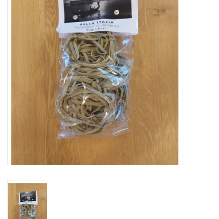
OUTLET ! Geboorte,
huwelijk, communie,
lentefeest, ...
MOEDERDAG 2026
Onze website