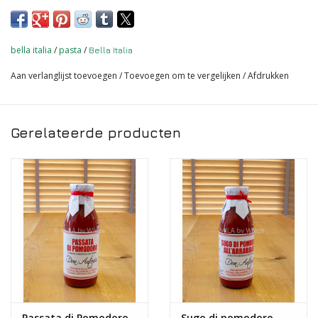
dan 100 jaar meegaan. De pasta's worden gedroogd op lage
temperatuur waardoor de structuur mooi en stevig is. De
smaak van de Bella Italia is typisch, met zeer smaakvolle puur
bella italia
/
pasta
/
Bella Italia
Italiaanse smaken.
Aan verlanglijst toevoegen
/
Toevoegen om te vergelijken
/
Afdrukken
Pasta Bella Italia - tagliatelle al basilico 250 gr
Leuke pasta voor een feestelijk moment.
Gerelateerde producten
Passata di Pomodoro
Sugo di pomodoro