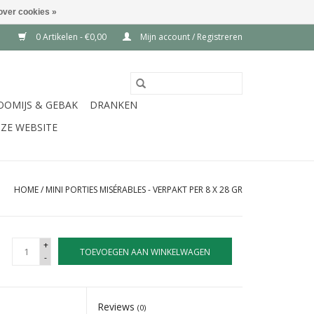
over cookies »
0 Artikelen - €0,00
Mijn account / Registreren
OOMIJS & GEBAK
DRANKEN
ZE WEBSITE
HOME
/
MINI PORTIES MISÉRABLES - VERPAKT PER 8 X 28 GR
+
TOEVOEGEN AAN WINKELWAGEN
-
Reviews
(0)