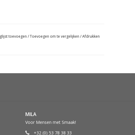
glijst toevoegen
/
Toevoegen om te vergelijken
/
Afdrukken
MILA
Voor Mensen met Smaak!
+32 (0) 53 78 38 33