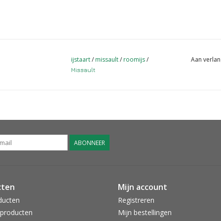
ijstaart
/
missault
/
roomijs
/
Aan verlan
Missault
ABONNEER
cten
Mijn account
ducten
Registreren
producten
Mijn bestellingen