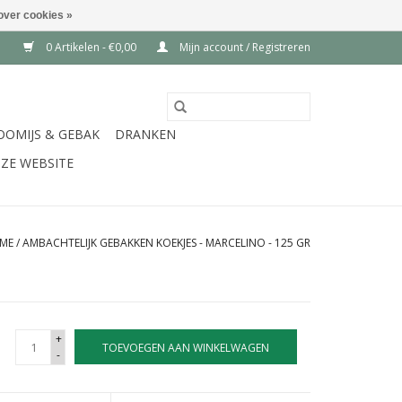
over cookies »
0 Artikelen - €0,00
Mijn account / Registreren
OOMIJS & GEBAK
DRANKEN
ZE WEBSITE
ME
/
AMBACHTELIJK GEBAKKEN KOEKJES - MARCELINO - 125 GR
+
TOEVOEGEN AAN WINKELWAGEN
-