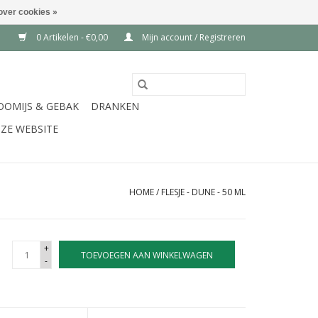
over cookies »
0 Artikelen - €0,00
Mijn account / Registreren
OOMIJS & GEBAK
DRANKEN
ZE WEBSITE
HOME
/
FLESJE - DUNE - 50 ML
+
TOEVOEGEN AAN WINKELWAGEN
-