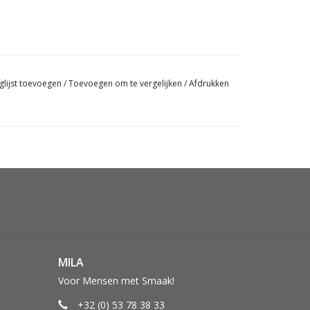
glijst toevoegen
/
Toevoegen om te vergelijken
/
Afdrukken
MILA
Voor Mensen met Smaak!
+32 (0) 53 78 38 33