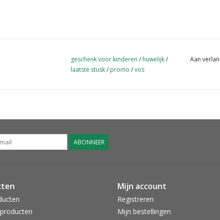
geschenk voor kinderen
/
huwelijk
/
Aan verlan
laatste stusk
/
promo
/
vos
ABONNEER
cten
Mijn account
ducten
Registreren
producten
Mijn bestellingen