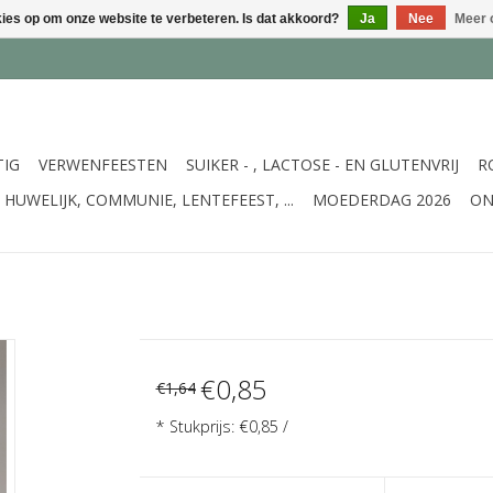
kies op om onze website te verbeteren. Is dat akkoord?
Ja
Nee
Meer 
TIG
VERWENFEESTEN
SUIKER - , LACTOSE - EN GLUTENVRIJ
R
HUWELIJK, COMMUNIE, LENTEFEEST, ...
MOEDERDAG 2026
ON
€0,85
€1,64
* Stukprijs: €0,85 /