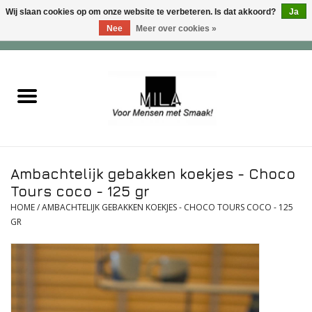
Wij slaan cookies op om onze website te verbeteren. Is dat akkoord?
Ja
Nee
Meer over cookies »
0 Artikelen - €0,00
Home
Zoet
Hartig
Ambachtelijk gebakken koekjes - Choco
Verwenfeesten
Tours coco - 125 gr
HOME
/
AMBACHTELIJK GEBAKKEN KOEKJES - CHOCO TOURS COCO - 125
GR
suiker - , lactose - en glutenvrij
Roomijs & gebak
Dranken