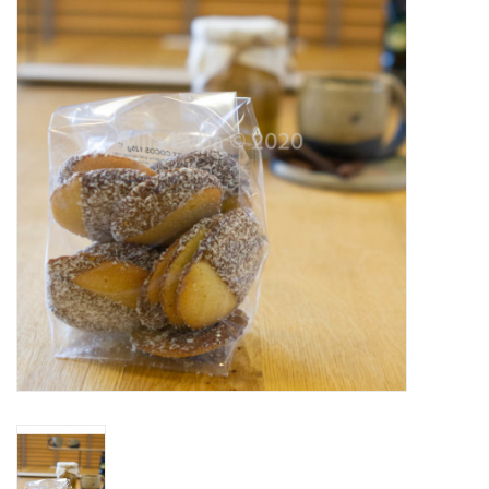
OUTLET ! Geboorte,
huwelijk, communie,
lentefeest, ...
MOEDERDAG 2026
Onze website