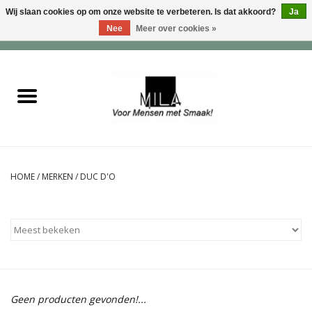
Wij slaan cookies op om onze website te verbeteren. Is dat akkoord?
Ja
Nee
Meer over cookies »
0 Artikelen - €0,00
Home
Zoet
Hartig
HOME
/
MERKEN
/
DUC D'O
Verwenfeesten
suiker - , lactose - en glutenvrij
Roomijs & gebak
Geen producten gevonden!...
Dranken